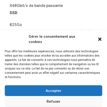
448Gbit/s de bande passante
SSD
825Go
5.5Gbit/s de bande passante en lecture (Brut)
Gérer le consentement aux
Disque de jeu PS5
cookies
Ultra HD Blu-ray™, jusqu’à 100Go/disque
Pour offrir les meilleures expériences, nous utilisons des technologies
telles que les cookies pour stocker et/ou accéder aux informations des
Sortie vidéo
appareils. Le fait de consentir à ces technologies nous permettra de
traiter des données telles que le comportement de navigation ou les ID
uniques sur ce site. Le fait de ne pas consentir ou de retirer son
Compatibilité avec les téléviseurs 4K 120Hz et
consentement peut avoir un effet négatif sur certaines caractéristiques
8K, VRR (spécification HDMI v. 2.1)
et fonctions.
Audio
Accepter
“Tempest” 3D AudioTec
Refuser