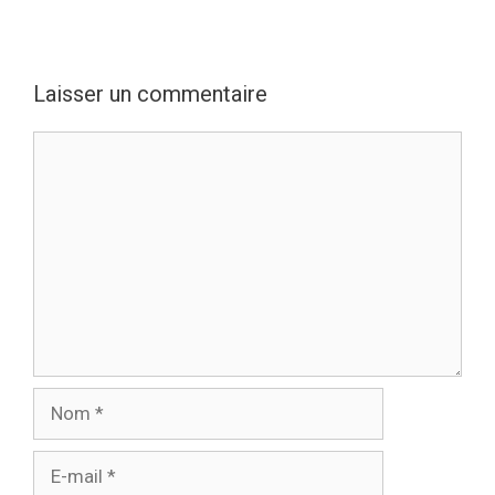
Laisser un commentaire
Commentaire
Nom
E-
mail