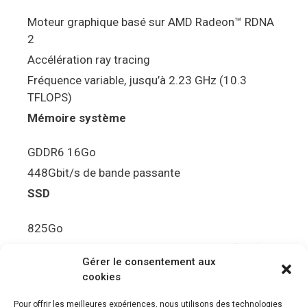
Moteur graphique basé sur AMD Radeon™ RDNA
2
Accélération ray tracing
Fréquence variable, jusqu’à 2.23 GHz (10.3
TFLOPS)
Mémoire système
GDDR6 16Go
448Gbit/s de bande passante
SSD
825Go
5.5Gbit/s de bande passante en lecture (Brut)
Gérer le consentement aux
Disque de jeu PS5
cookies
Ultra HD Blu-ray™, jusqu’à 100Go/disque
Pour offrir les meilleures expériences, nous utilisons des technologies