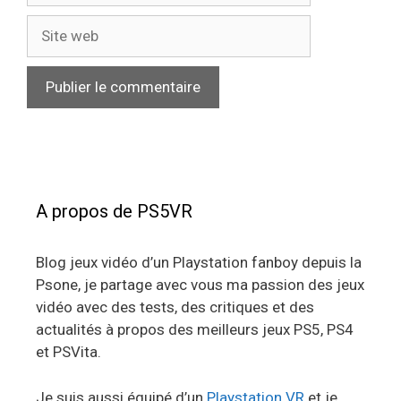
Site
web
A propos de PS5VR
Blog jeux vidéo d’un Playstation fanboy depuis la
Psone, je partage avec vous ma passion des jeux
vidéo avec des tests, des critiques et des
actualités à propos des meilleurs jeux PS5, PS4
et PSVita.
Je suis aussi équipé d’un
Playstation VR
et je