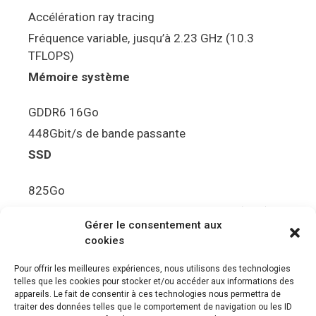
Accélération ray tracing
Fréquence variable, jusqu’à 2.23 GHz (10.3
TFLOPS)
Mémoire système
GDDR6 16Go
448Gbit/s de bande passante
SSD
825Go
5.5Gbit/s de bande passante en lecture (Brut)
Gérer le consentement aux
Disque de jeu PS5
cookies
Ultra HD Blu-ray™, jusqu’à 100Go/disque
Pour offrir les meilleures expériences, nous utilisons des technologies
telles que les cookies pour stocker et/ou accéder aux informations des
Sortie vidéo
appareils. Le fait de consentir à ces technologies nous permettra de
traiter des données telles que le comportement de navigation ou les ID