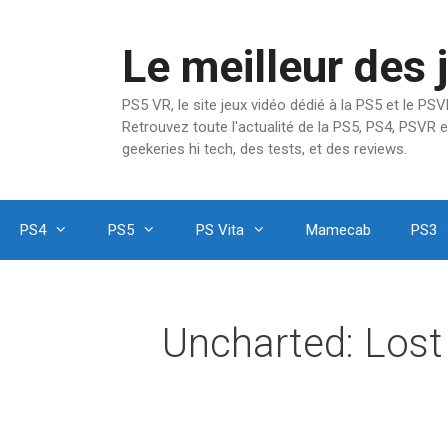
Aller
au
Le meilleur des 
contenu
PS5 VR, le site jeux vidéo dédié à la PS5 et le P
Retrouvez toute l'actualité de la PS5, PS4, PSVR e
geekeries hi tech, des tests, et des reviews.
PS4
PS5
PS Vita
Mamecab
PS3
Uncharted: Lost