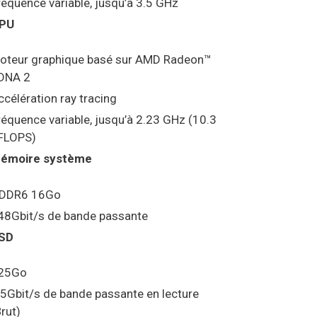
réquence variable, jusqu’à 3.5 GHz
PU
oteur graphique basé sur AMD Radeon™
DNA 2
ccélération ray tracing
réquence variable, jusqu’à 2.23 GHz (10.3
FLOPS)
émoire système
DDR6 16Go
48Gbit/s de bande passante
SD
25Go
.5Gbit/s de bande passante en lecture
Brut)