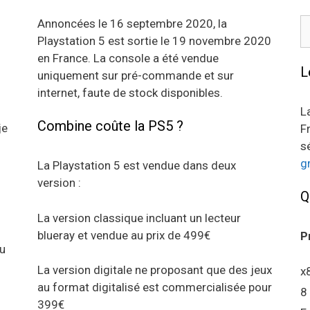
R
Annoncées le 16 septembre 2020, la
Playstation 5 est sortie le 19 novembre 2020
en France. La console a été vendue
L
uniquement sur pré-commande et sur
internet, faute de stock disponibles.
L
Combine coûte la PS5 ?
je
F
s
g
La Playstation 5 est vendue dans deux
version :
Q
La version classique incluant un lecteur
blueray et vendue au prix de 499€
P
au
La version digitale ne proposant que des jeux
x
au format digitalisé est commercialisée pour
8
399€