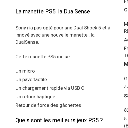
F
G
La manette PS5, la DualSense
M
Sony n’a pas opté pour une Dual Shock 5 et à
R
innové avec une nouvelle manette : la
A
DualSense.
F
T
Cette manette PS5 inclue :
M
Un micro
G
Un pavé tactile
4
Un chargement rapide via USB C
S
Un retour haptique
Retour de force des gâchettes
8
5
Quels sont les meilleurs jeux PS5 ?
(