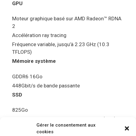
GPU
Moteur graphique basé sur AMD Radeon™ RDNA
2
Accélération ray tracing
Fréquence variable, jusqu’à 2.23 GHz (10.3
TFLOPS)
Mémoire système
GDDR6 16Go
448Gbit/s de bande passante
SSD
825Go
5.5Gbit/s de bande passante en lecture (Brut)
Gérer le consentement aux
Disque de jeu PS5
cookies