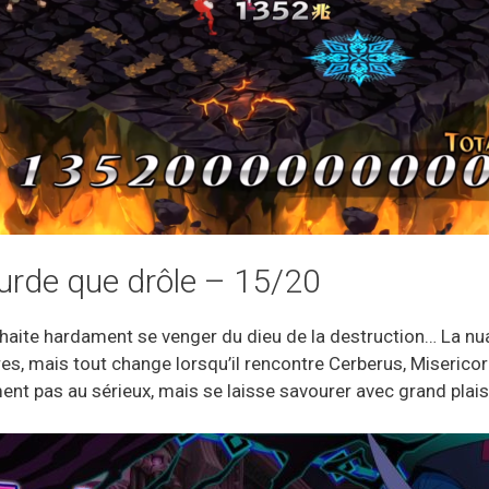
surde que drôle – 15/20
aite hardament se venger du dieu de la destruction… La nua
res, mais tout change lorsqu’il rencontre Cerberus, Misericor
ment pas au sérieux, mais se laisse savourer avec grand plaisi