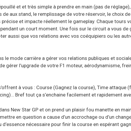
pouillé et et très simple à prendre en main (pas de réglage),
s de aux stand, le remplissage de votre réservoir, le choix de
précise et impacte réellement le gameplay. Chaque tours vo
 pendant un court moment. Une fois sur le circuit a vous de g
ter aussi que vos relations avec vos coéquipiers ou les autr
 le mode carrière a gérer vos relations publiques et sociale
s de gérer l’upgrade de votre F1 moteur, aérodynamisme, fre
offrent à vous : Course (Gagnez la course), Time attaque (fa
cing)… Bref tout ça s’enchaine facilement et rapidement av
dans New Star GP et on prend un plaisir fou manette en main.
remettre en question a cause d’un accrochage ou d’un chang
eau d’essence nécessaire pour finir la course en espérant ga