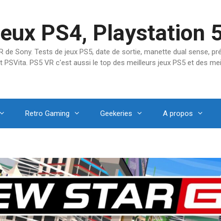
jeux PS4, Playstation 
SVR de Sony. Tests de jeux PS5, date de sortie, manette dual sense, 
t PSVita. PS5 VR c'est aussi le top des meilleurs jeux PS5 et des mei
Retro Gaming
Geekeries
A propos