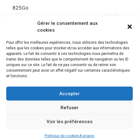
825Go
5.5Gbit/s de bande passante en lecture (Brut)
Gérer le consentement aux
Disque de jeu PS5
cookies
Ultra HD Blu-ray™, jusqu’à 100Go/disque
Pour offrir les meilleures expériences, nous utilisons des technologies
telles que les cookies pour stocker et/ou accéder aux informations des
Sortie vidéo
appareils. Le fait de consentir à ces technologies nous permettra de
traiter des données telles que le comportement de navigation ou les ID
uniques sur ce site. Le fait de ne pas consentir ou de retirer son
Compatibilité avec les téléviseurs 4K 120Hz et
consentement peut avoir un effet négatif sur certaines caractéristiques
8K, VRR (spécification HDMI v. 2.1)
et fonctions.
Audio
Accepter
“Tempest” 3D AudioTec
Refuser
Voir les préférences
© 2026 Le meilleur des jeux PS4, Playstation 5 et PSVR
•
Construit avec
GeneratePress
Politique de cookies
A propos