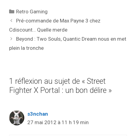
Catégories
Retro Gaming
Pré-commande de Max Payne 3 chez
Cdiscount… Quelle merde
Beyond : Two Souls, Quantic Dream nous en met
plein la tronche
1 réflexion au sujet de « Street
Fighter X Portal : un bon délire »
s3nchan
27 mai 2012 à 11 h 19 min