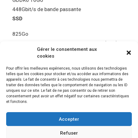
448Gbit/s de bande passante
SSD
825Go
5.5Gbit/s de bande passante en lecture (Brut)
Gérer le consentement aux
Disque de jeu PS5
cookies
Ultra HD Blu-ray™, jusqu’à 100Go/disque
Pour offrir les meilleures expériences, nous utilisons des technologies
telles que les cookies pour stocker et/ou accéder aux informations des
Sortie vidéo
appareils. Le fait de consentir à ces technologies nous permettra de
traiter des données telles que le comportement de navigation ou les ID
uniques sur ce site. Le fait de ne pas consentir ou de retirer son
Compatibilité avec les téléviseurs 4K 120Hz et
consentement peut avoir un effet négatif sur certaines caractéristiques
8K, VRR (spécification HDMI v. 2.1)
et fonctions.
Audio
Accepter
“Tempest” 3D AudioTec
Refuser