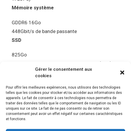
Mémoire système
GDDR6 16Go
448Gbit/s de bande passante
SSD
825Go
5.5Gbit/s de bande passante en lecture (Brut)
Gérer le consentement aux
Disque de jeu PS5
cookies
Ultra HD Blu-ray™, jusqu’à 100Go/disque
Pour offrir les meilleures expériences, nous utilisons des technologies
telles que les cookies pour stocker et/ou accéder aux informations des
Sortie vidéo
appareils. Le fait de consentir à ces technologies nous permettra de
traiter des données telles que le comportement de navigation ou les ID
uniques sur ce site. Le fait de ne pas consentir ou de retirer son
Compatibilité avec les téléviseurs 4K 120Hz et
consentement peut avoir un effet négatif sur certaines caractéristiques
8K, VRR (spécification HDMI v. 2.1)
et fonctions.
Audio