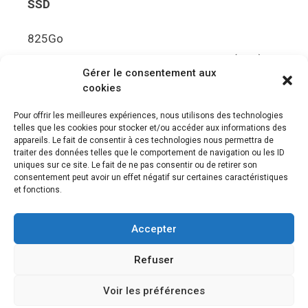
SSD
825Go
5.5Gbit/s de bande passante en lecture (Brut)
Gérer le consentement aux
Disque de jeu PS5
cookies
Ultra HD Blu-ray™, jusqu’à 100Go/disque
Pour offrir les meilleures expériences, nous utilisons des technologies
telles que les cookies pour stocker et/ou accéder aux informations des
Sortie vidéo
appareils. Le fait de consentir à ces technologies nous permettra de
traiter des données telles que le comportement de navigation ou les ID
uniques sur ce site. Le fait de ne pas consentir ou de retirer son
Compatibilité avec les téléviseurs 4K 120Hz et
consentement peut avoir un effet négatif sur certaines caractéristiques
8K, VRR (spécification HDMI v. 2.1)
et fonctions.
Audio
Accepter
“Tempest” 3D AudioTec
Refuser
Voir les préférences
© 2026 Le meilleur des jeux PS4, Playstation 5 et PSVR
•