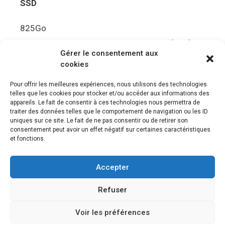
SSD
825Go
5.5Gbit/s de bande passante en lecture (Brut)
Gérer le consentement aux
Disque de jeu PS5
cookies
Ultra HD Blu-ray™, jusqu’à 100Go/disque
Pour offrir les meilleures expériences, nous utilisons des technologies
telles que les cookies pour stocker et/ou accéder aux informations des
Sortie vidéo
appareils. Le fait de consentir à ces technologies nous permettra de
traiter des données telles que le comportement de navigation ou les ID
uniques sur ce site. Le fait de ne pas consentir ou de retirer son
Compatibilité avec les téléviseurs 4K 120Hz et
consentement peut avoir un effet négatif sur certaines caractéristiques
8K, VRR (spécification HDMI v. 2.1)
et fonctions.
Audio
Accepter
“Tempest” 3D AudioTec
Refuser
Voir les préférences
© 2026 Le meilleur des jeux PS4, Playstation 5 et PSVR
•