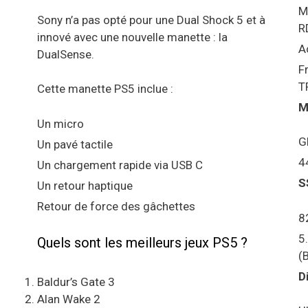
M
Sony n’a pas opté pour une Dual Shock 5 et à
R
innové avec une nouvelle manette : la
A
DualSense.
F
T
Cette manette PS5 inclue :
M
Un micro
G
Un pavé tactile
4
Un chargement rapide via USB C
S
Un retour haptique
Retour de force des gâchettes
8
5
Quels sont les meilleurs jeux PS5 ?
(
D
Baldur’s Gate 3
Alan Wake 2