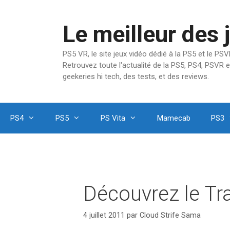
Aller
au
Le meilleur des 
contenu
PS5 VR, le site jeux vidéo dédié à la PS5 et le P
Retrouvez toute l'actualité de la PS5, PS4, PSVR e
geekeries hi tech, des tests, et des reviews.
PS4
PS5
PS Vita
Mamecab
PS3
Découvrez le Tra
4 juillet 2011
par
Cloud Strife Sama