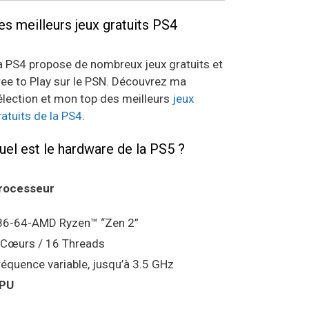
es meilleurs jeux gratuits PS4
a PS4 propose de nombreux jeux gratuits et
ree to Play sur le PSN. Découvrez ma
élection et mon top des meilleurs
jeux
ratuits de la PS4
.
uel est le hardware de la PS5 ?
rocesseur
86-64-AMD Ryzen™ “Zen 2”
 Cœurs / 16 Threads
réquence variable, jusqu’à 3.5 GHz
PU