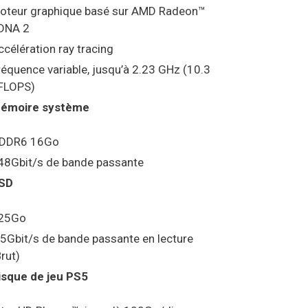
oteur graphique basé sur AMD Radeon™
DNA 2
ccélération ray tracing
réquence variable, jusqu’à 2.23 GHz (10.3
FLOPS)
émoire système
DDR6 16Go
48Gbit/s de bande passante
SD
25Go
.5Gbit/s de bande passante en lecture
Brut)
isque de jeu PS5