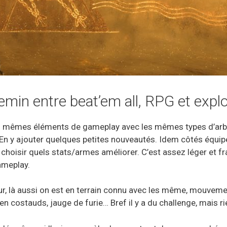
min entre beat’em all, RPG et expl
les mêmes éléments de gameplay avec les mêmes types d’arbr
En y ajouter quelques petites nouveautés. Idem côtés équip
ra choisir quels stats/armes améliorer. C’est assez léger et 
ameplay.
ur, là aussi on est en terrain connu avec les même, mouvem
ien costauds, jauge de furie… Bref il y a du challenge, mais r