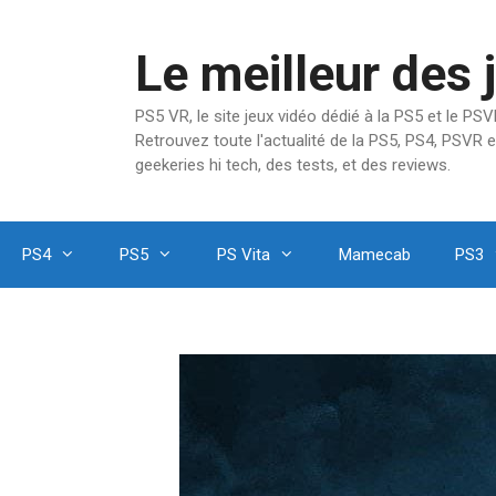
Aller
au
Le meilleur des 
contenu
PS5 VR, le site jeux vidéo dédié à la PS5 et le P
Retrouvez toute l'actualité de la PS5, PS4, PSVR e
geekeries hi tech, des tests, et des reviews.
PS4
PS5
PS Vita
Mamecab
PS3