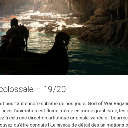
colossale – 19/20
est pourtant encore sublime de nos jours, God of War Ragan
us fines, l’animation est fluide même en mode graphisme, les
z à cela une direction artistique originale, variée et bourré
ouvez qu’être conquis ! Le niveau de détail des animations 