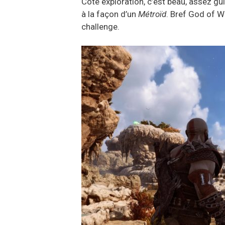
Côté exploration, c’est beau, assez gu
à la façon d’un
Métroïd
. Bref God of W
challenge.