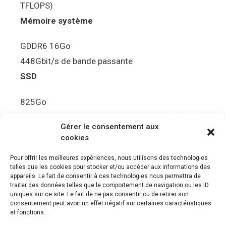
TFLOPS)
Mémoire système
GDDR6 16Go
448Gbit/s de bande passante
SSD
825Go
5.5Gbit/s de bande passante en lecture (Brut)
Gérer le consentement aux
Disque de jeu PS5
cookies
Ultra HD Blu-ray™, jusqu’à 100Go/disque
Pour offrir les meilleures expériences, nous utilisons des technologies
telles que les cookies pour stocker et/ou accéder aux informations des
Sortie vidéo
appareils. Le fait de consentir à ces technologies nous permettra de
traiter des données telles que le comportement de navigation ou les ID
uniques sur ce site. Le fait de ne pas consentir ou de retirer son
Compatibilité avec les téléviseurs 4K 120Hz et
consentement peut avoir un effet négatif sur certaines caractéristiques
8K, VRR (spécification HDMI v. 2.1)
et fonctions.
Audio