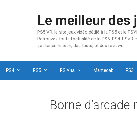
Aller
au
Le meilleur des 
contenu
PS5 VR, le site jeux vidéo dédié à la PS5 et le P
Retrouvez toute l'actualité de la PS5, PS4, PSVR e
geekeries hi tech, des tests, et des reviews.
PS4
PS5
PS Vita
Mamecab
PS3
Borne d’arcade