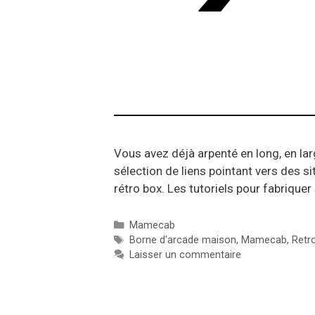
Vous avez déjà arpenté en long, en la
sélection de liens pointant vers des s
rétro box. Les tutoriels pour fabriqu
Catégories
Mamecab
Étiquettes
Borne d'arcade maison
,
Mamecab
,
Retr
Laisser un commentaire