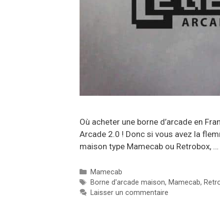
Où acheter une borne d’arcade en Fra
Arcade 2.0 ! Donc si vous avez la fle
maison type Mamecab ou Retrobox, 
Catégories
Mamecab
Étiquettes
Borne d'arcade maison
,
Mamecab
,
Retr
Laisser un commentaire