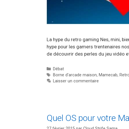
La hype du retro gaming Nes, mini, bi
hype pour les gamers trentenaires nos
de découvrir des perles du jeu vidéo e
Catégories
Débat
Étiquettes
Borne d'arcade maison
,
Mamecab
,
Retr
Laisser un commentaire
Quel OS pour votre M
27 février 2015
par
Cloud Strife Sama