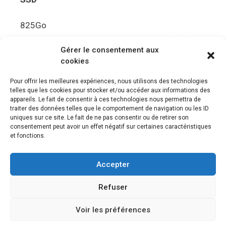
825Go
5.5Gbit/s de bande passante en lecture (Brut)
Gérer le consentement aux
Disque de jeu PS5
cookies
Ultra HD Blu-ray™, jusqu’à 100Go/disque
Pour offrir les meilleures expériences, nous utilisons des technologies
telles que les cookies pour stocker et/ou accéder aux informations des
Sortie vidéo
appareils. Le fait de consentir à ces technologies nous permettra de
traiter des données telles que le comportement de navigation ou les ID
uniques sur ce site. Le fait de ne pas consentir ou de retirer son
Compatibilité avec les téléviseurs 4K 120Hz et
consentement peut avoir un effet négatif sur certaines caractéristiques
8K, VRR (spécification HDMI v. 2.1)
et fonctions.
Audio
Accepter
“Tempest” 3D AudioTec
Refuser
Voir les préférences
© 2026 Le meilleur des jeux PS4, Playstation 5 et PSVR
•