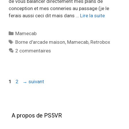
de vous balancer directement mes plans de
conception et mes conneries au passage (je le
ferais aussi ceci dit mais dans …
Lire la suite
Catégories
Mamecab
Étiquettes
Borne d'arcade maison
,
Mamecab
,
Retrobox
2 commentaires
Page
Page
1
2
→
suivant
A propos de PS5VR