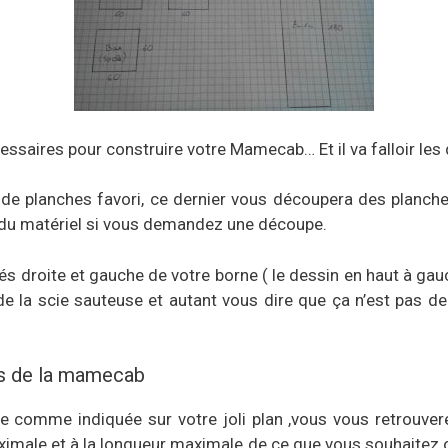
essaires pour construire votre Mamecab… Et il va falloir les
de planches favori, ce dernier vous découpera des planches
at du matériel si vous demandez une découpe.
és droite et gauche de votre borne ( le dessin en haut à ga
de la scie sauteuse et autant vous dire que ça n’est pas de
s de la mamecab
ite comme indiquée sur votre joli plan ,vous vous retrouve
ximale et à la longueur maximale de ce que vous souhaitez o