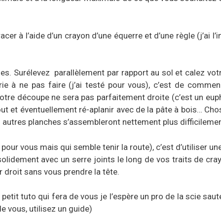
er à l’aide d’un crayon d’une équerre et d’une règle (j’ai l’
es. Surélevez parallèlement par rapport au sol et calez votr
rie à ne pas faire (j’ai testé pour vous), c’est de comme
re découpe ne sera pas parfaitement droite (c’est un euph
ut et éventuellement ré-aplanir avec de la pâte à bois… Chos
s autres planches s’assembleront nettement plus difficilemen
 pour vous mais qui semble tenir la route), c’est d’utiliser u
 solidement avec un serre joints le long de vos traits de c
 droit sans vous prendre la tête.
petit tuto qui fera de vous je l’espère un pro de la scie sau
e vous, utilisez un guide)