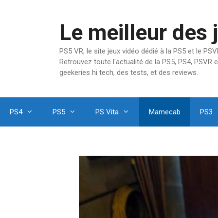
Aller
au
Le meilleur des 
contenu
PS5 VR, le site jeux vidéo dédié à la PS5 et le P
Retrouvez toute l'actualité de la PS5, PS4, PSVR e
geekeries hi tech, des tests, et des reviews.
PS4
PS5
PS Vita
Mamecab
PS3